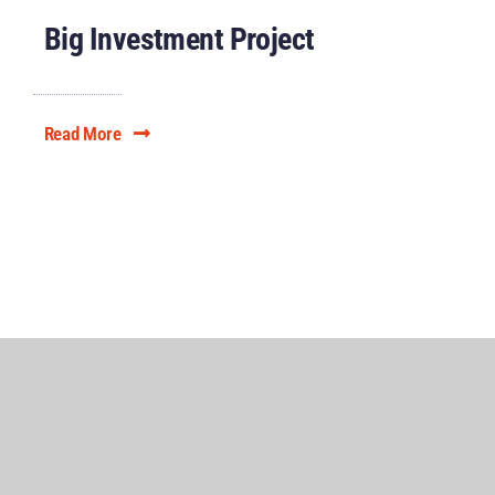
Big Investment Project
Read More