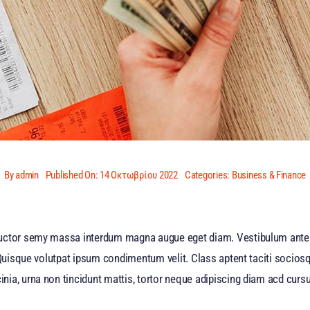
By
admin
Published On: 14 Οκτωβρίου 2022
Categories:
Business & Finance
auctor semy massa interdum magna augue eget diam. Vestibulum ante 
 Quisque volutpat ipsum condimentum velit. Class aptent taciti sociosq
a, urna non tincidunt mattis, tortor neque adipiscing diam acd cursus 