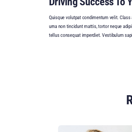
Driving Success To 
Quisque volutpat condimentum velit. Class a
urna non tincidunt mattis, tortor neque adipi
tellus consequat imperdiet. Vestibulum sapi
R