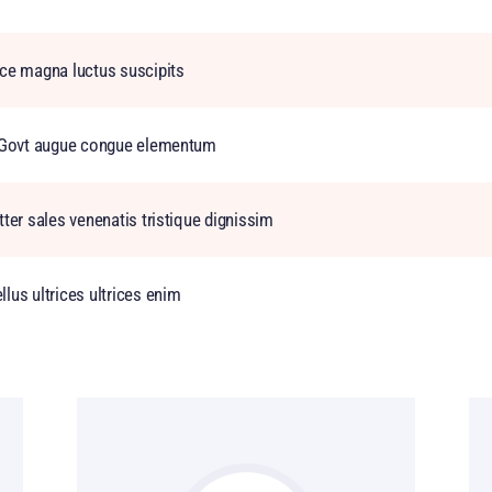
nce magna luctus suscipits
of Govt augue congue elementum
tter sales venenatis tristique dignissim
lus ultrices ultrices enim