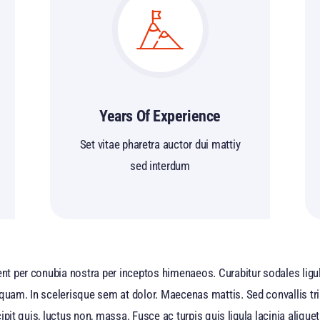
Years Of Experience
Set vitae pharetra auctor dui mattiy
sed interdum
ent per conubia nostra per inceptos himenaeos. Curabitur sodales ligula
 quam. In scelerisque sem at dolor. Maecenas mattis. Sed convallis tri
uscipit quis, luctus non, massa. Fusce ac turpis quis ligula lacinia ali